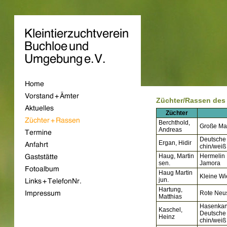
Züchter/Rassen des 
Züchter
Berchthold,
Große Ma
Andreas
Deutsche 
Ergan, Hidir
chin/weiß
Haug, Martin
Hermelin
sen.
Jamora
Haug Martin
Kleine Wi
jun.
Hartung,
Rote Neu
Matthias
Hasenkan
Kaschel,
Deutsche
Heinz
chin/weiß