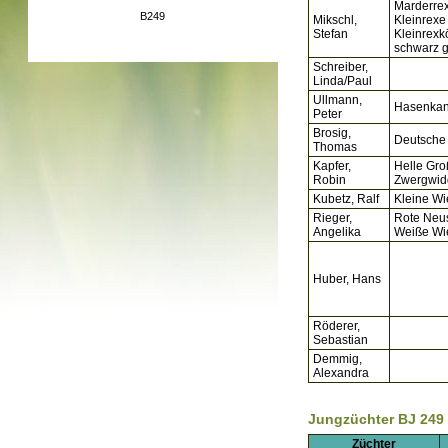
Marderrex
B249
Mikschl,
Kleinrexe
Stefan
Kleinrex
schwarz 
Schreiber,
Linda/Paul
Ullmann,
Hasenkan
Peter
Brosig,
Deutsche
Thomas
Kapfer,
Helle Gro
Robin
Zwergwid
Kubetz, Ralf
Kleine Wi
Rieger,
Rote Neu
Angelika
Weiße Wi
Huber, Hans
Röderer,
Sebastian
Demmig,
Alexandra
Jungzüchter BJ 249
Züchter